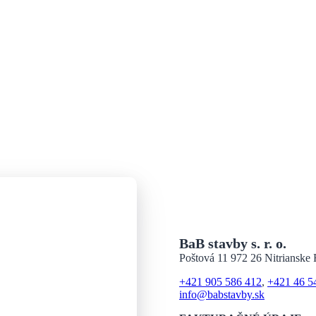
BaB stavby s. r. o.
Poštová 11 972 26 Nitrianske
+421 905 586 412
,
+421 46 5
info@babstavby.sk