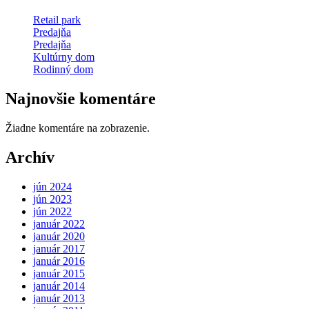
Retail park
Predajňa
Predajňa
Kultúrny dom
Rodinný dom
Najnovšie komentáre
Žiadne komentáre na zobrazenie.
Archív
jún 2024
jún 2023
jún 2022
január 2022
január 2020
január 2017
január 2016
január 2015
január 2014
január 2013