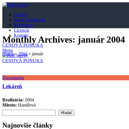
Domov
Profil spoločnosti
Referencie
Licencie
Kontakt
Monthly Archives: január 2004
CENOVÁ PONUKA
Menu
Home
»
2004
»
január
CENOVÁ PONUKA
Novostavba
Lekáreň
Realizácia:
2004
Miesto:
Handlová
Hľadať
Najnovšie články