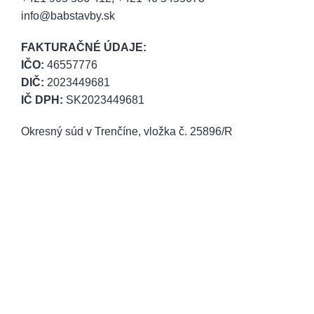
info@babstavby.sk
FAKTURAČNÉ ÚDAJE:
IČO:
46557776
DIČ:
2023449681
IČ DPH:
SK2023449681
Okresný súd v Trenčíne, vložka č. 25896/R