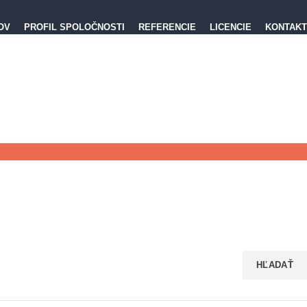
OV
PROFIL SPOLOČNOSTI
REFERENCIE
LICENCIE
KONTAKT
CENOVÁ PONUKA
CENOVÁ PONUKA
HĽADAŤ