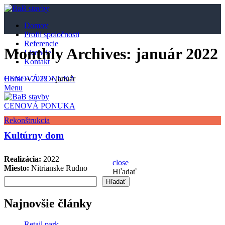
Domov
Profil spoločnosti
Referencie
Monthly Archives: január 2022
Licencie
Kontakt
Home
»
2022
»
január
CENOVÁ PONUKA
Menu
CENOVÁ PONUKA
Rekonštrukcia
Kultúrny dom
Realizácia:
2022
close
Miesto:
Nitrianske Rudno
Hľadať
Hľadať
Najnovšie články
Retail park