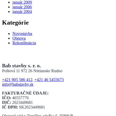
január 2009
január 2006
január 2004
Kategórie
Novostavba
Obnova
Rekonštrukcia
Bab stavby s. r. o.
Poštová 11 972 26 Nitrianske Rudno
+421 905 586 412
,
+421 46 5455673
info@babstavby.sk
FAKTURAČNÉ ÚDAJE:
IČO:
46557776
DIČ:
2023449681
IČ DPH:
SK2023449681
Okresný súd v Trenčíne, vložka č. 25896/R